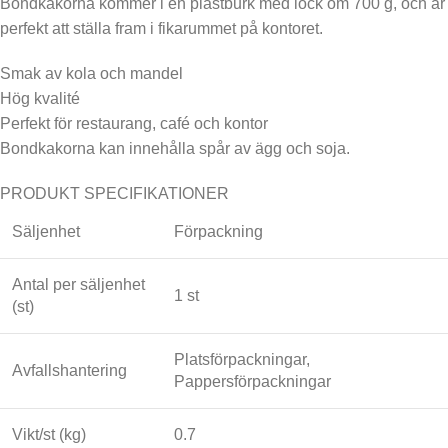
Bondkakorna kommer i en plastburk med lock om 700 g, och är
perfekt att ställa fram i fikarummet på kontoret.
Smak av kola och mandel
Hög kvalité
Perfekt för restaurang, café och kontor
Bondkakorna kan innehålla spår av ägg och soja.
PRODUKT SPECIFIKATIONER
Säljenhet
Förpackning
Antal per säljenhet
1 st
(st)
Platsförpackningar,
Avfallshantering
Pappersförpackningar
Vikt/st (kg)
0.7