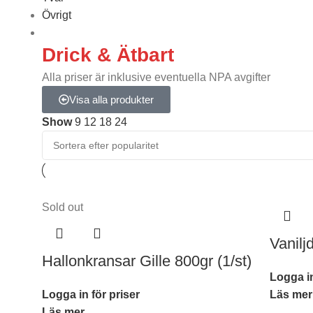
Övrigt
Drick & Ätbart
Alla priser är inklusive eventuella NPA avgifter
Visa alla produkter
Show
9
12
18
24
Sold out
Vanilj
Hallonkransar Gille 800gr (1/st)
Logga in
Logga in för priser
Läs mer
Läs mer