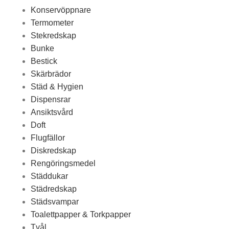
Konservöppnare
Termometer
Stekredskap
Bunke
Bestick
Skärbrädor
Städ & Hygien
Dispensrar
Ansiktsvård
Doft
Flugfällor
Diskredskap
Rengöringsmedel
Städdukar
Städredskap
Städsvampar
Toalettpapper & Torkpapper
Tvål