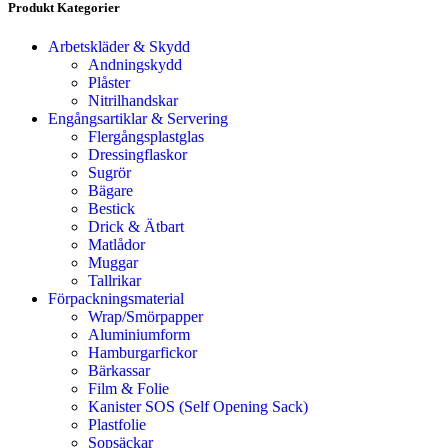
Produkt Kategorier
Arbetskläder & Skydd
Andningskydd
Plåster
Nitrilhandskar
Engångsartiklar & Servering
Flergångsplastglas
Dressingflaskor
Sugrör
Bägare
Bestick
Drick & Ätbart
Matlådor
Muggar
Tallrikar
Förpackningsmaterial
Wrap/Smörpapper
Aluminiumform
Hamburgarfickor
Bärkassar
Film & Folie
Kanister SOS (Self Opening Sack)
Plastfolie
Sopsäckar