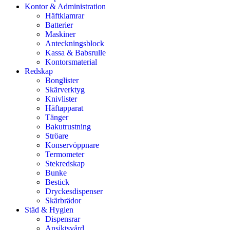
Kontor & Administration
Häftklamrar
Batterier
Maskiner
Anteckningsblock
Kassa & Babsrulle
Kontorsmaterial
Redskap
Bonglister
Skärverktyg
Knivlister
Häftapparat
Tänger
Bakutrustning
Ströare
Konservöppnare
Termometer
Stekredskap
Bunke
Bestick
Dryckesdispenser
Skärbrädor
Städ & Hygien
Dispensrar
Ansiktsvård