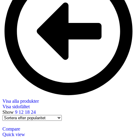
Visa alla produkter
Visa sidofältet
Show
9
12
18
24
Compare
Quick view