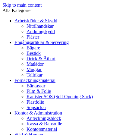
Skip to main content
Alla Kategorier
Arbetskläder & Skydd
Nitrilhandskar
Andningskydd
Plåster
Engångsartiklar & Servering
Bägare
Bestick
Drick & Ätbart
Matlådor
Muggar
Tallrikar
Förpackningsmaterial
Bärkassar
Film & Folie
Kanister SOS (Self Opening Sack)
Plastfolie
Sopsäckar
Kontor & Administration
Anteckningsblock
Kassa & Babsrulle
Kontorsmaterial
Städ & Hygien