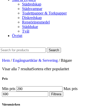
Städredskap
Städsvampar
Toalettpapper & Torkpapper
Diskredskap
Rengöringsmedel
Städdukar
Tvål
Övrigt
Search
Hem
/
Engångsartiklar & Servering
/
Bägare
Visar alla 7 resultat
Sortera efter popularitet
Pris
Min pris
Max pris
Filtrera
Varumärken