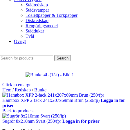
Städredskap
Städsvampar
Toalettpapper & Torkpapper
Diskredskap
Rengöringsmedel
Städdukar
Tvål
Övrigt
Search
Click to enlarge
Hem
/
Redskap
/
Bunke
Hämtbox XPP 2-fack 241x207x69mm Brun (250/fp)
Logga in för
priser
Back to products
Sugrör 8x210mm Svart (250/fp)
Logga in för priser