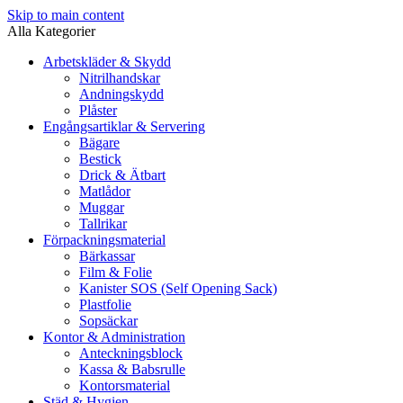
Skip to main content
Alla Kategorier
Arbetskläder & Skydd
Nitrilhandskar
Andningskydd
Plåster
Engångsartiklar & Servering
Bägare
Bestick
Drick & Ätbart
Matlådor
Muggar
Tallrikar
Förpackningsmaterial
Bärkassar
Film & Folie
Kanister SOS (Self Opening Sack)
Plastfolie
Sopsäckar
Kontor & Administration
Anteckningsblock
Kassa & Babsrulle
Kontorsmaterial
Städ & Hygien