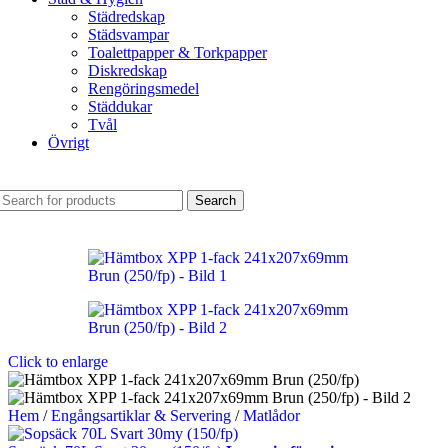
Städredskap
Städsvampar
Toalettpapper & Torkpapper
Diskredskap
Rengöringsmedel
Städdukar
Tvål
Övrigt
Search
Click to enlarge
Hem
/
Engångsartiklar & Servering
/
Matlådor