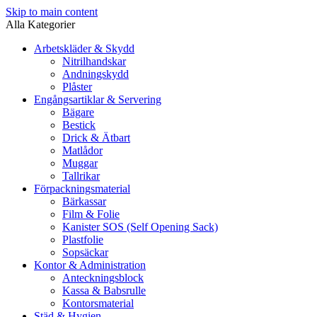
Skip to main content
Alla Kategorier
Arbetskläder & Skydd
Nitrilhandskar
Andningskydd
Plåster
Engångsartiklar & Servering
Bägare
Bestick
Drick & Ätbart
Matlådor
Muggar
Tallrikar
Förpackningsmaterial
Bärkassar
Film & Folie
Kanister SOS (Self Opening Sack)
Plastfolie
Sopsäckar
Kontor & Administration
Anteckningsblock
Kassa & Babsrulle
Kontorsmaterial
Städ & Hygien