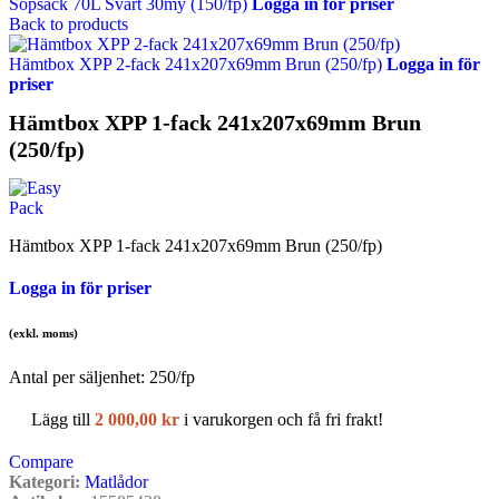
Sopsäck 70L Svart 30my (150/fp)
Logga in för priser
Back to products
Hämtbox XPP 2-fack 241x207x69mm Brun (250/fp)
Logga in för
priser
Hämtbox XPP 1-fack 241x207x69mm Brun
(250/fp)
Hämtbox XPP 1-fack 241x207x69mm Brun (250/fp)
Logga in för priser
(exkl. moms)
Antal per säljenhet:
250
/fp
Lägg till
2 000,00
kr
i varukorgen och få fri frakt!
Compare
Kategori:
Matlådor