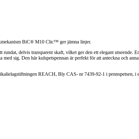
ickmekanism BiC® M10 Clic™ ger jämna linjer.
at, delvis transparent skaft, vilket ger den ett elegant utseende. En 1 
 med sig. Den här kulspetspennan är perfekt för att anteckna och annat
ikalielagstiftningen REACH, Bly CAS- nr 7439-92-1 i pennspetsen, i en