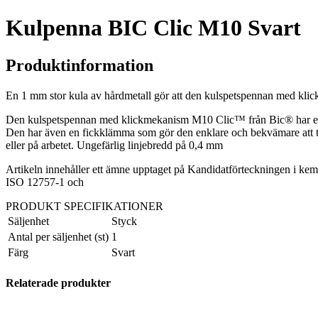
Kulpenna BIC Clic M10 Svart
Produktinformation
En 1 mm stor kula av hårdmetall gör att den kulspetspennan med kl
Den kulspetspennan med klickmekanism M10 Clic™ från Bic® har ett rund
Den har även en fickklämma som gör den enklare och bekvämare att ta
eller på arbetet. Ungefärlig linjebredd på 0,4 mm
Artikeln innehåller ett ämne upptaget på Kandidatförteckningen i kem
ISO 12757-1 och
PRODUKT SPECIFIKATIONER
Säljenhet
Styck
Antal per säljenhet (st)
1
Färg
Svart
Relaterade produkter