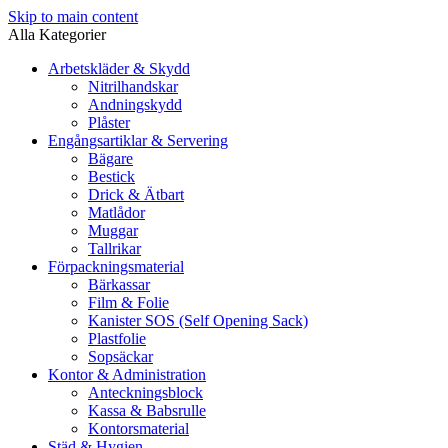
Skip to main content
Alla Kategorier
Arbetskläder & Skydd
Nitrilhandskar
Andningskydd
Plåster
Engångsartiklar & Servering
Bägare
Bestick
Drick & Ätbart
Matlådor
Muggar
Tallrikar
Förpackningsmaterial
Bärkassar
Film & Folie
Kanister SOS (Self Opening Sack)
Plastfolie
Sopsäckar
Kontor & Administration
Anteckningsblock
Kassa & Babsrulle
Kontorsmaterial
Städ & Hygien