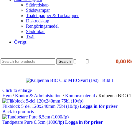
Städredskap
Städsvampar
Toalettpapper & Torkpapper
Diskredskap
Rengöringsmedel
Städdukar
Tvål
Övrigt
0,00
K
Search
Click to enlarge
Hem
/
Kontor & Administration
/
Kontorsmaterial
/
Kulpenna BIC Cli
Flikblock 5-del 120x240mm 75bl (10/fp)
Logga in för priser
Back to products
Tandpetare Pure 6,5cm (1000/fp)
Logga in för priser