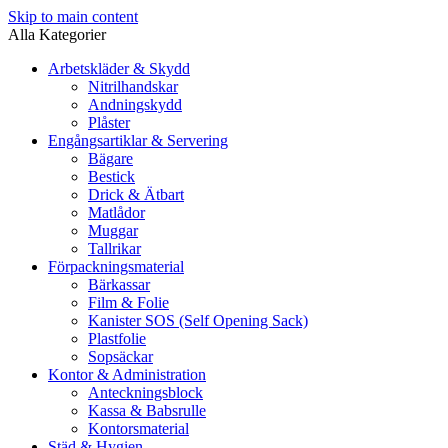
Skip to main content
Alla Kategorier
Arbetskläder & Skydd
Nitrilhandskar
Andningskydd
Plåster
Engångsartiklar & Servering
Bägare
Bestick
Drick & Ätbart
Matlådor
Muggar
Tallrikar
Förpackningsmaterial
Bärkassar
Film & Folie
Kanister SOS (Self Opening Sack)
Plastfolie
Sopsäckar
Kontor & Administration
Anteckningsblock
Kassa & Babsrulle
Kontorsmaterial
Städ & Hygien