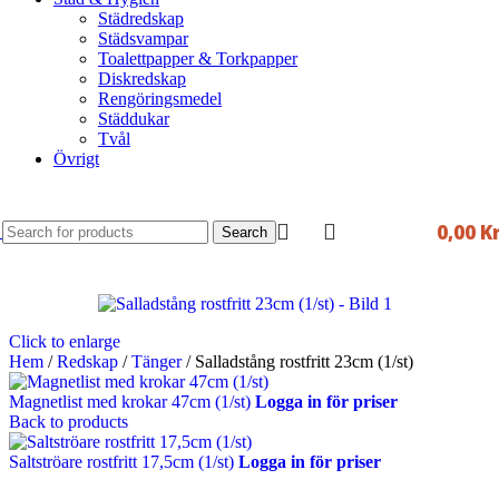
Städredskap
Städsvampar
Toalettpapper & Torkpapper
Diskredskap
Rengöringsmedel
Städdukar
Tvål
Övrigt
0,00
K
Search
Click to enlarge
Hem
/
Redskap
/
Tänger
/
Salladstång rostfritt 23cm (1/st)
Magnetlist med krokar 47cm (1/st)
Logga in för priser
Back to products
Saltströare rostfritt 17,5cm (1/st)
Logga in för priser