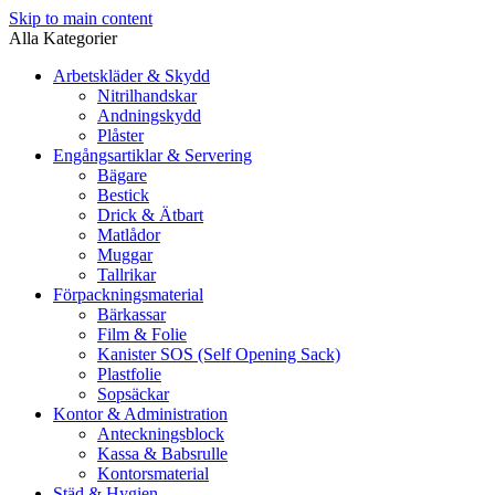
Skip to main content
Alla Kategorier
Arbetskläder & Skydd
Nitrilhandskar
Andningskydd
Plåster
Engångsartiklar & Servering
Bägare
Bestick
Drick & Ätbart
Matlådor
Muggar
Tallrikar
Förpackningsmaterial
Bärkassar
Film & Folie
Kanister SOS (Self Opening Sack)
Plastfolie
Sopsäckar
Kontor & Administration
Anteckningsblock
Kassa & Babsrulle
Kontorsmaterial
Städ & Hygien