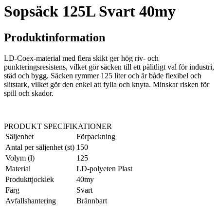
Sopsäck 125L Svart 40my
Produktinformation
LD‑Coex‑material med flera skikt ger hög riv- och
punkteringsresistens, vilket gör säcken till ett pålitligt val för industri,
städ och bygg. Säcken rymmer 125 liter och är både flexibel och
slitstark, vilket gör den enkel att fylla och knyta. Minskar risken för
spill och skador.
PRODUKT SPECIFIKATIONER
Säljenhet
Förpackning
Antal per säljenhet (st)
150
Volym (l)
125
Material
LD‑polyeten Plast
Produkttjocklek
40my
Färg
Svart
Avfallshantering
Brännbart