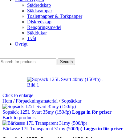
Städredskap
Städsvampar
Toalettpapper & Torkpapper
Diskredskap
Rengöringsmedel
Städdukar
Tvål
Övrigt
Search
Click to enlarge
Hem
/
Förpackningsmaterial
/
Sopsäckar
Sopsäck 125L Svart 35my (150/fp)
Logga in för priser
Back to products
Bärkasse 17L Transparent 31my (500/fp)
Logga in för priser