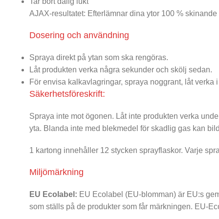
Tar bort dålig lukt
AJAX-resultatet: Efterlämnar dina ytor 100 % skinande
Dosering och användning
Spraya direkt på ytan som ska rengöras.
Låt produkten verka några sekunder och skölj sedan.
För envisa kalkavlagringar, spraya noggrant, låt verka
Säkerhetsföreskrift:
Spraya inte mot ögonen. Låt inte produkten verka under
yta. Blanda inte med blekmedel för skadlig gas kan bild
1 kartong innehåller 12 stycken sprayflaskor. Varje sp
Miljömärkning
EU Ecolabel:
EU Ecolabel (EU-blomman) är EU:s gemen
som ställs på de produkter som får märkningen. EU-Ec