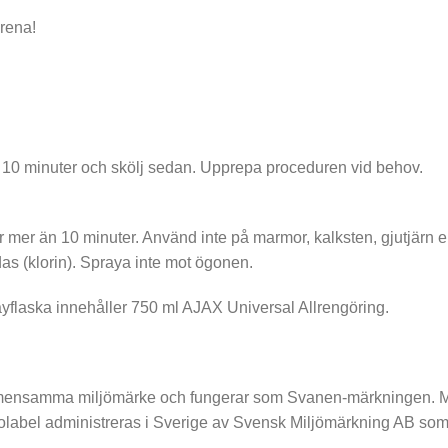
 rena!
 i 10 minuter och skölj sedan. Upprepa proceduren vid behov.
 mer än 10 minuter. Använd inte på marmor, kalksten, gjutjärn e
as (klorin). Spraya inte mot ögonen.
rayflaska innehåller 750 ml AJAX Universal Allrengöring.
samma miljömärke och fungerar som Svanen-märkningen. Miljö
olabel administreras i Sverige av Svensk Miljömärkning AB so