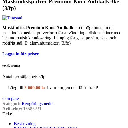
Maskindiskpulver Premium Konc Antikalk 3kg
(3/fp)
Maskindisk Premium Konc Antikalk
är ett högkoncentrerat
maskindiskmedel i pulverform för användning i diskmaskiner med
helautomatisk kemdosering. Lämplig för glas, porslin, plast och
rostfritt stål. Ej aluminiumsäkert (3/fp)
Logga in för priser
(exkl. moms)
Antal per säljenhet:
3
/fp
Lägg till
2 000,00
kr
i varukorgen och få fri frakt!
Compare
Kategori:
Rengöringsmedel
Artikelnr:
15585231
Dela:
Beskrivning