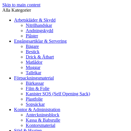
Skip to main content
Alla Kategorier
Arbetskläder & Skydd
Nitrilhandskar
Andningskydd
Plåster
Engångsartiklar & Servering
Bägare
Bestick
Drick & Ätbart
Matlådor
Muggar
Tallrikar
Förpackningsmaterial
Bärkassar
Film & Folie
Kanister SOS (Self Opening Sack)
Plastfolie
Sopsäckar
Kontor & Administration
Anteckningsblock
Kassa & Babsrulle
Kontorsmaterial
Städ & Hygien