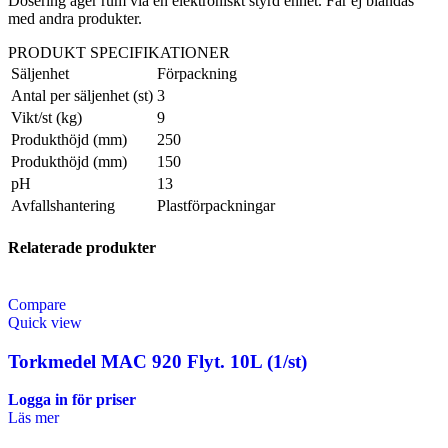
Dosering äger rum via en elektroniskt styrd enhet. Får ej blandas
med andra produkter.
PRODUKT SPECIFIKATIONER
Säljenhet
Förpackning
Antal per säljenhet (st)
3
Vikt/st (kg)
9
Produkthöjd (mm)
250
Produkthöjd (mm)
150
pH
13
Avfallshantering
Plastförpackningar
Relaterade produkter
Compare
Quick view
Torkmedel MAC 920 Flyt. 10L (1/st)
Logga in för priser
Läs mer