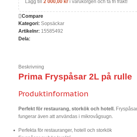
Lägg till
2 000,00
kr
i varukorgen och få fri frakt!
Compare
Kategori:
Sopsäckar
Artikelnr:
15585492
Dela:
Beskrivning
Prima Fryspåsar 2L på rulle
Produktinformation
Perfekt för restaurang, storkök och hotell.
Fryspåsarn
fungerar även att användas i mikrovågsugn.
Perfekta för restauranger, hotell och storkök