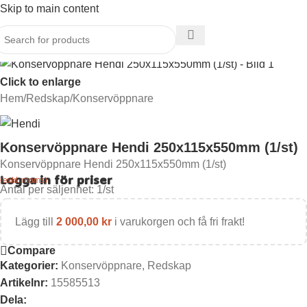
Skip to main content
Click to enlarge
Hem
/
Redskap
/
Konservöppnare
Konservöppnare Hendi 250x115x550mm (1/st)
Konservöppnare Hendi 250x115x550mm (1/st)
Logga in för priser
(exkl. moms)
Antal per säljenhet:
1
/st
Lägg till
2 000,00
kr
i varukorgen och få fri frakt!
Compare
Kategorier:
Konservöppnare
,
Redskap
Artikelnr:
15585513
Dela: