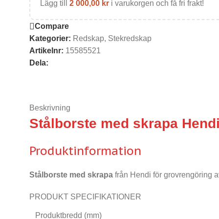
Lägg till
2 000,00
kr
i varukorgen och få fri frakt!
Compare
Kategorier:
Redskap
,
Stekredskap
Artikelnr:
15585521
Dela:
Beskrivning
Stålborste med skrapa Hen
Produktinformation
Stålborste med skrapa
från Hendi för grovrengöring av
PRODUKT SPECIFIKATIONER
Produktbredd (mm)