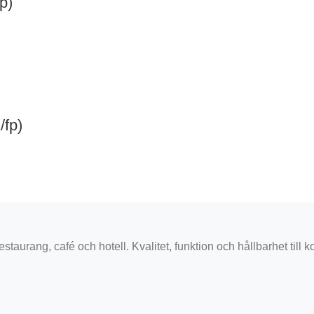
p)
/fp)
staurang, café och hotell. Kvalitet, funktion och hållbarhet till k