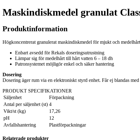
Maskindiskmedel granulat Class
Produktinformation
Högkoncentrerat granulerat maskindiskmedel för mjukt och medelhårt vat
Enbart avsedd för Rekals doseringsutrustning
Lämpar sig för medelhårt till hårt vatten 6 – 18 dh
Patron­systemet möjligör enkel och säker hantering
Dosering
Dosering äger rum via en elektroniskt styrd enhet. Får ej blandas med
PRODUKT SPECIFIKATIONER
Säljenhet
Förpackning
Antal per säljenhet (st)
4
Vikt/st (kg)
17,26
pH
12
Avfallshantering
Plastförpackningar
Relaterade produkter