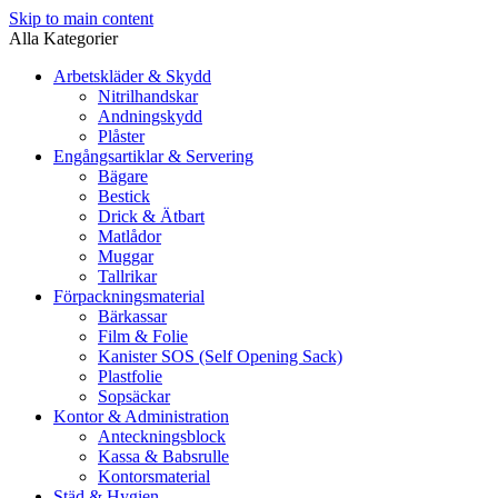
Skip to main content
Alla Kategorier
Arbetskläder & Skydd
Nitrilhandskar
Andningskydd
Plåster
Engångsartiklar & Servering
Bägare
Bestick
Drick & Ätbart
Matlådor
Muggar
Tallrikar
Förpackningsmaterial
Bärkassar
Film & Folie
Kanister SOS (Self Opening Sack)
Plastfolie
Sopsäckar
Kontor & Administration
Anteckningsblock
Kassa & Babsrulle
Kontorsmaterial
Städ & Hygien