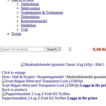
Städredskap
Städsvampar
Toalettpapper & Torkpapper
Diskredskap
Rengöringsmedel
Städdukar
Tvål
Övrigt
0,00
K
Search
Click to enlarge
Hem
/
Städ & Hygien
/
Rengöringsmedel
/
Maskindiskmedel granulat 
Svart Bägare 60ml med Transparent Lock (2500/fp)
Logga in för pri
Back to products
Pappershandduk 2-Lag Z-Fold H2 Nyfiber
Logga in för priser