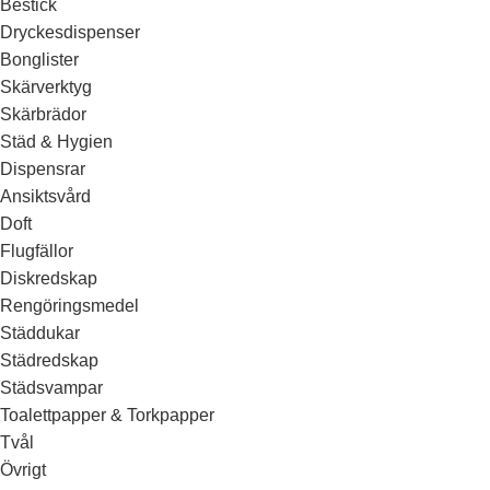
Bestick
Dryckesdispenser
Bonglister
Skärverktyg
Skärbrädor
Städ & Hygien
Dispensrar
Ansiktsvård
Doft
Flugfällor
Diskredskap
Rengöringsmedel
Städdukar
Städredskap
Städsvampar
Toalettpapper & Torkpapper
Tvål
Övrigt