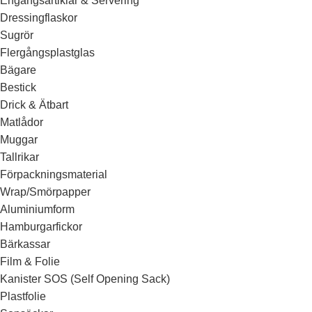
Engångsartiklar & Servering
Dressingflaskor
Sugrör
Flergångsplastglas
Bägare
Bestick
Drick & Ätbart
Matlådor
Muggar
Tallrikar
Förpackningsmaterial
Wrap/Smörpapper
Aluminiumform
Hamburgarfickor
Bärkassar
Film & Folie
Kanister SOS (Self Opening Sack)
Plastfolie