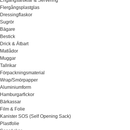
Engångsartiklar & Servering
Flergångsplastglas
Dressingflaskor
Sugrör
Bägare
Bestick
Drick & Ätbart
Matlådor
Muggar
Tallrikar
Förpackningsmaterial
Wrap/Smörpapper
Aluminiumform
Hamburgarfickor
Bärkassar
Film & Folie
Kanister SOS (Self Opening Sack)
Plastfolie