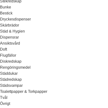
Stekredskap
Bunke
Bestick
Dryckesdispenser
Skärbrädor
Städ & Hygien
Dispensrar
Ansiktsvård
Doft
Flugfällor
Diskredskap
Rengöringsmedel
Städdukar
Städredskap
Städsvampar
Toalettpapper & Torkpapper
Tvål
Övrigt