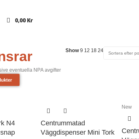
0,00
Kr
Show
9
12
18
24
nsrar
usive eventuella NPA avgifter
dukter
New
rk N4
Centrummatad
Cent
ssnap
Väggdispenser Mini Tork