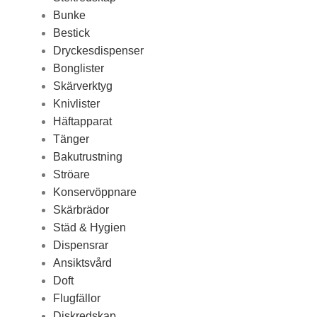
Bunke
Bestick
Dryckesdispenser
Bonglister
Skärverktyg
Knivlister
Häftapparat
Tänger
Bakutrustning
Ströare
Konservöppnare
Skärbrädor
Städ & Hygien
Dispensrar
Ansiktsvård
Doft
Flugfällor
Diskredskap