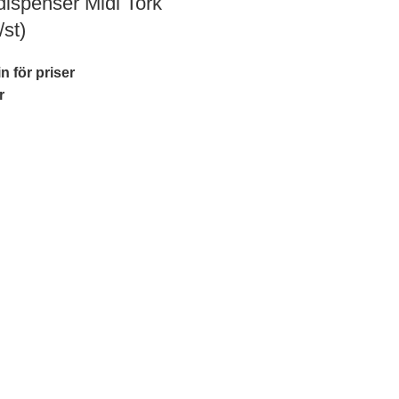
ispenser Midi Tork
/st)
n för priser
r