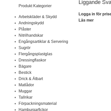
Liggande Svar
Produkt Kategorier
Logga in för pris
Arbetskläder & Skydd
Läs mer
Andningskydd
Plåster
Nitrilhandskar
Engångsartiklar & Servering
Sugrör
Flergångsplastglas
Dressingflaskor
Bägare
Bestick
Drick & Ätbart
Matlådor
Muggar
Tallrikar
Förpackningsmaterial
Hamburgarfickor