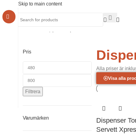
Skip to main content
Hem
/
Städ & Hygien
/
Dispensrar
Visar alla 3 resultat
Dispe
Pris
Alla priser är inkl
Visa alla pro
Filtrera
Varumärken
Dispenser To
Servett Xpre