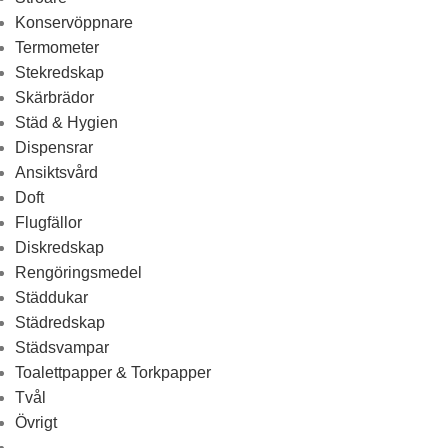
Konservöppnare
Termometer
Stekredskap
Skärbrädor
Städ & Hygien
Dispensrar
Ansiktsvård
Doft
Flugfällor
Diskredskap
Rengöringsmedel
Städdukar
Städredskap
Städsvampar
Toalettpapper & Torkpapper
Tvål
Övrigt