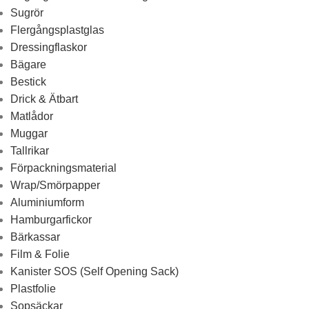
Sugrör
Flergångsplastglas
Dressingflaskor
Bägare
Bestick
Drick & Ätbart
Matlådor
Muggar
Tallrikar
Förpackningsmaterial
Wrap/Smörpapper
Aluminiumform
Hamburgarfickor
Bärkassar
Film & Folie
Kanister SOS (Self Opening Sack)
Plastfolie
Sopsäckar