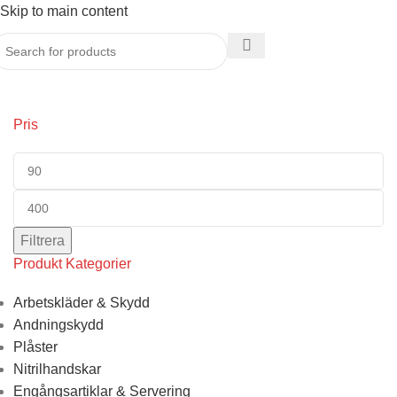
Skip to main content
Hem
/
ReCirkel
Pris
Filtrera
Produkt Kategorier
Arbetskläder & Skydd
Andningskydd
Plåster
Nitrilhandskar
Engångsartiklar & Servering